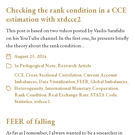
Checking the rank condition in a CCE
estimation with xtdcce2
This post is based on two videos posted by Vasilis Sarafidis
on his YouTube channel. In the first one, he presents briefly
the theory about the rank condition…
August 23, 2024
In
Pedagogical Note
,
Research Article
CCE
,
Cross-Sectional Correlation
,
Current Account
Imbalances
,
Data Visualization
,
FEER
,
Global Imbalances
,
Heterogeneity
,
International Monetary Cooperation
,
Rank Condition
,
Real Exchange Rate
,
STATA Code
,
Statistics
,
xtdcce2
FEER of falling
As far as I remember, I always wanted to be a researcher in