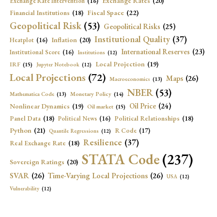
Exchange Rates
(20)
Exchange Rate Intervention
(16)
Fiscal Space
(22)
Financial Institutions
(18)
Geopolitical Risk
(53)
Geopolitical Risks
(25)
Institutional Quality
(37)
Inflation
(20)
Heatplot
(16)
International Reserves
(23)
Institutional Score
(16)
Institutions
(12)
Local Projection
(19)
IRF
(15)
Jupyter Notebook
(12)
Local Projections
(72)
Maps
(26)
Macroeconomics
(13)
NBER
(53)
Mathematica Code
(13)
Monetary Policy
(14)
Oil Price
(24)
Nonlinear Dynamics
(19)
Oil market
(15)
Panel Data
(18)
Political Relationships
(18)
Political News
(16)
Python
(21)
R Code
(17)
Quantile Regressions
(12)
Resilience
(37)
Real Exchange Rate
(18)
STATA Code
(237)
Sovereign Ratings
(20)
SVAR
(26)
Time-Varying Local Projections
(26)
USA
(12)
Vulnerability
(12)