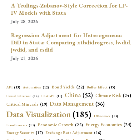
A Teulings-Zubanov-Style Correction for LP-
IV Models with Stata
July 28, 2026
Regression Adjustment for Heterogeneous
DiD in Stata: Comparing xthdidregress, lwdid,
jwdid, and csdid
July 21, 2026
Bond Yields
(22)
API
(13)
Buffer Effect
(15)
Automation
(12)
China
(52)
Climate Risk
(24)
Causal Inference
(12)
ChatGPT
(11)
Data Management
(36)
Critical Minerals
(19)
Data Visualization
(185)
DBnomics
(13)
Economic Growth
(22)
Energy Economics
(23)
EconBrowser
(13)
Energy Security
(17)
Exchange Rate Adjustment
(16)