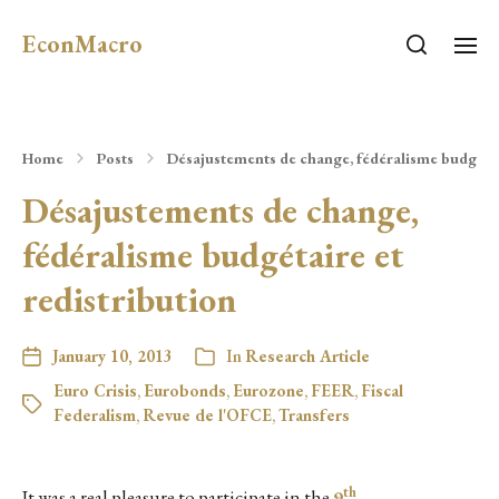
EconMacro
Home
Posts
Désajustements de change, fédéralisme budgétai
Désajustements de change,
fédéralisme budgétaire et
redistribution
January 10, 2013
In
Research Article
Euro Crisis
,
Eurobonds
,
Eurozone
,
FEER
,
Fiscal
Federalism
,
Revue de l'OFCE
,
Transfers
th
It was a real pleasure to participate in the
9